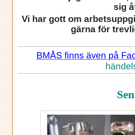
sig 
Vi har gott om arbetsuppg
gärna för trevl
BMÅS finns även på Fa
händels
Sen