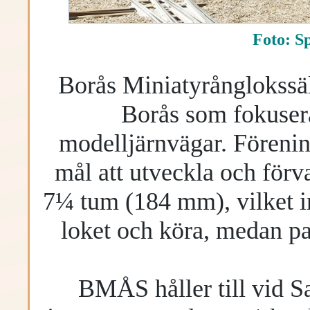
Foto: Sp
Borås Miniatyrånglokssä
Borås som fokuser
modelljärnvägar. Föreni
mål att utveckla och förv
7¼ tum (184 mm), vilket in
loket och köra, medan pa
BMÅS håller till vid S