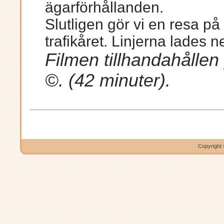
ägarförhållanden.
Slutligen gör vi en resa p
trafikåret.
Linjerna lades n
Filmen tillhandahålle
©. (42 minuter).
Copyright 