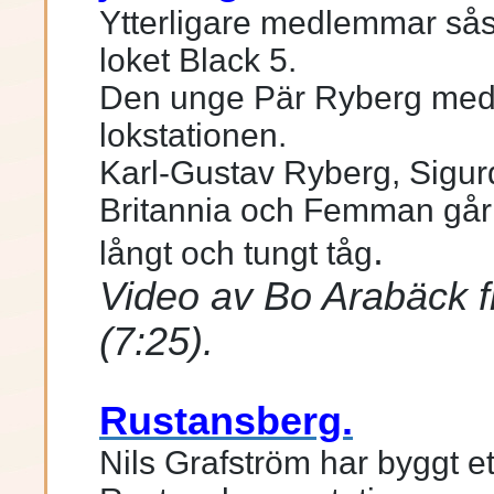
Ytterligare medlemmar så
loket Black 5.
Den unge Pär Ryberg med 
lokstationen.
Karl-Gustav Ryberg, Sigu
Britannia och Femman går
.
långt och tungt tåg
Video av Bo Arabäck 
(7:25).
Rustansberg.
Nils Grafström har byggt et