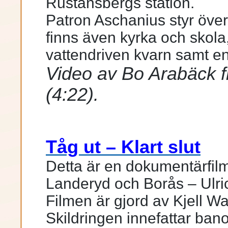
Rustansbergs station.
Patron Aschanius styr över
finns även kyrka och skol
vattendriven kvarn samt e
Video av Bo Arabäck 
(4:22).
Tåg ut – Klart slut
Detta är en dokumentärfil
Landeryd och Borås – Ulr
Filmen är gjord av Kjell Wa
Skildringen innefattar ban