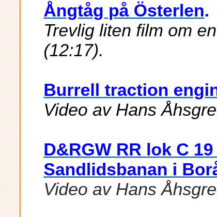
Ångtåg på Österlen
.
Trevlig liten film om e
(12:17).
Burrell traction engi
Video av Hans Åhsgren
D&RGW RR lok C 19 
Sandlidsbanan i Bor
Video av Hans Åhsgren