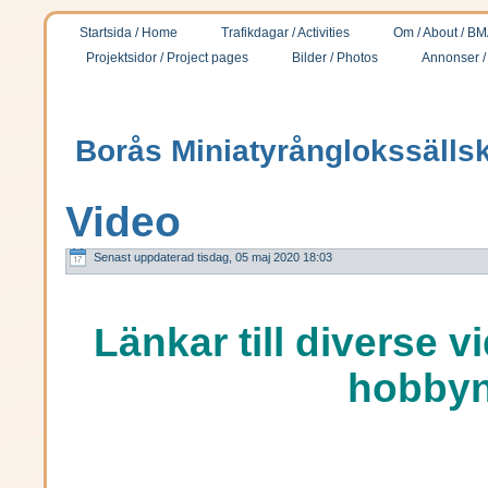
Startsida / Home
Trafikdagar / Activities
Om / About / B
Projektsidor / Project pages
Bilder / Photos
Annonser /
Borås Miniatyrånglokssälls
Video
Senast uppdaterad tisdag, 05 maj 2020 18:03
Länkar till diverse 
hobbyn