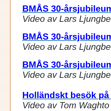
BMÅS 30-årsjubileum
Video av Lars Ljungbe
BMÅS 30-årsjubileum
Video av Lars Ljungbe
BMÅS 30-årsjubileu
Video av Lars Ljungbe
Holländskt besök p
Video av Tom Waghto 