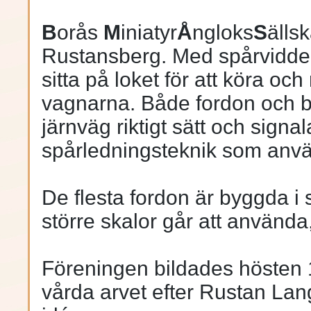
B
orås
M
iniatyr
Å
ngloks
S
älls
Rustansberg. Med spårvidden
sitta på loket för att köra oc
vagnarna. Både fordon och ba
järnväg riktigt sätt och sig
spårledningsteknik som anvä
De flesta fordon är byggda i
större skalor går att använda
Föreningen bildades hösten 1
vårda arvet efter Rustan Lang