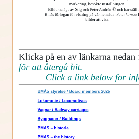
markering, besökte utställningen.
©
Bilderna ägs av Stig och Peter Andrén
och har ställts
Bmås förfogan för visning på vår hemsida. Peter
kanske
h
bilder att visa.
Klicka på en av länkarna nedan f
för att återgå hit.
Click a link below for in
BMÅS styrelse / Board members 2026
Lokomotiv / Locomotives
Vagnar / Railway carriages
Byggnader / Buildings
BMÅS – historia
BMÅS – the history