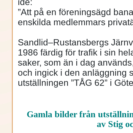
idé:
”Att på en föreningsägd bana
enskilda medlemmars privatä
Sandlid–Rustansbergs Järnv
1986 färdig för trafik i sin h
saker, som än i dag används,
och ingick i den anläggning
utställningen ”TÅG 62” i Göt
Gamla bilder från utställni
av
Stig o