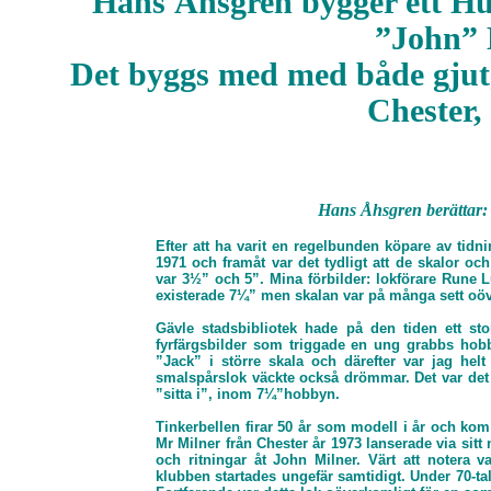
Hans Åhsgren bygger ett Hu
”John” 
Det byggs med med både gju
Chester,
Hans Åhsgren berättar
Efter att ha varit en regelbunden köpare av ti
1971 och framåt var det tydligt att de skalor o
var 3½” och 5”. Mina förbilder: lokförare Rune 
existerade 7¼” men skalan var på många sett oö
Gävle stadsbibliotek hade på den tiden ett sto
fyrfärgsbilder som triggade en ung grabbs hobby
”Jack” i större skala och därefter var jag hel
smalspårslok väckte också drömmar. Det var de
”sitta i”, inom 7¼”hobbyn.
Tinkerbellen firar 50 år som modell i år och ko
Mr Milner från Chester år 1973 lanserade via si
och ritningar åt John Milner. Värt att notera 
klubben startades ungefär samtidigt. Under 70-ta