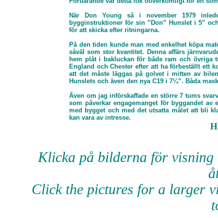
Fortfarande var detta lok oöverkomligt för en so
När Don Young så i november 1979 inlede
bygginstruktioner för sin ”Don” Hunslet i 5” o
för att skicka efter ritningarna.
På den tiden kunde man med enkelhet köpa mater
såväl som stor kvantitet. Denna affärs järnvarude
hem plåt i bakluckan för både ram och övriga tu
England och Chester efter att ha förbeställt ett 
att det måste läggas på golvet i mitten av bile
Hunslets och även den nya C19 i 7¼”. Båda maski
Även om jag införskaffade en större 7 tums svarv 
som påverkar engagemanget för byggandet av en 
med bygget och med det utsatta målet att bli kla
kan vara av intresse.
H
Klicka på bilderna för visning i
å
Click the pictures for a larger
t